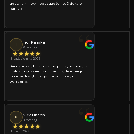
godziny minęły niepostrzeżenie. Dziękuję
bardzo!
Ihor Kariaka
I
8 recenzji
18 października 2022
Sauna fińska, bardzo ładne panie, uczucie, że
jesteś między niebem a ziemią. Akrobacje
lotnicze. Instytucja godna pochwały i
polecenia.
Nick Linden
N
3 recenzji
11 lutego 2023