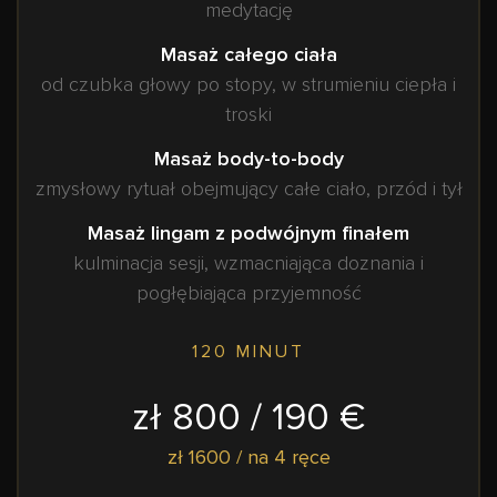
medytację
Masaż całego ciała
od czubka głowy po stopy, w strumieniu ciepła i
troski
Masaż body-to-body
zmysłowy rytuał obejmujący całe ciało, przód i tył
Masaż lingam z podwójnym finałem
kulminacja sesji, wzmacniająca doznania i
pogłębiająca przyjemność
120 MINUT
zł 800 / 190 €
zł 1600 / na 4 ręce