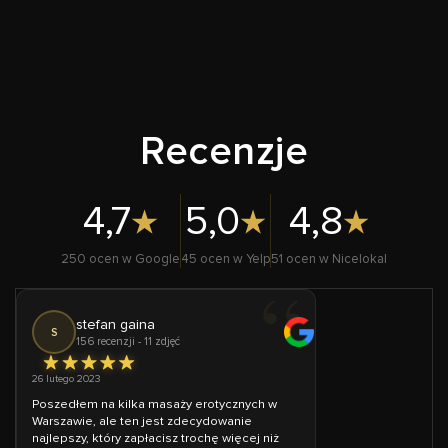
Recenzje
4,7
5,0
4,8
250 ocen w Google
45 ocen w Yelp
51 ocen w Nicelokal
stefan gaina
S
156 recenzji - 11 zdjęć
26 lutego 2023
Poszedłem na kilka masaży erotycznych w
Warszawie, ale ten jest zdecydowanie
najlepszy, który zapłacisz trochę więcej niż