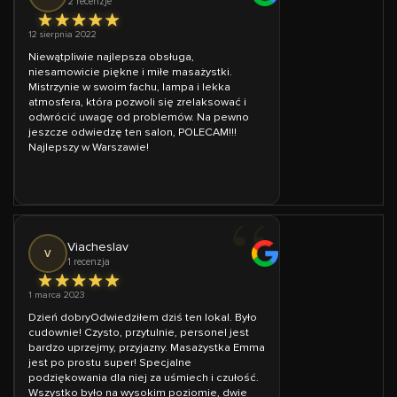
2 recenzje
12 sierpnia 2022
Niewątpliwie najlepsza obsługa,
niesamowicie piękne i miłe masażystki.
Mistrzynie w swoim fachu, lampa i lekka
atmosfera, która pozwoli się zrelaksować i
odwrócić uwagę od problemów. Na pewno
jeszcze odwiedzę ten salon, POLECAM!!!
Najlepszy w Warszawie!
Viacheslav
V
1 recenzja
1 marca 2023
Dzień dobryOdwiedziłem dziś ten lokal. Było
cudownie! Czysto, przytulnie, personel jest
bardzo uprzejmy, przyjazny. Masażystka Emma
jest po prostu super! Specjalne
podziękowania dla niej za uśmiech i czułość.
Wszystko było na wysokim poziomie, dwie