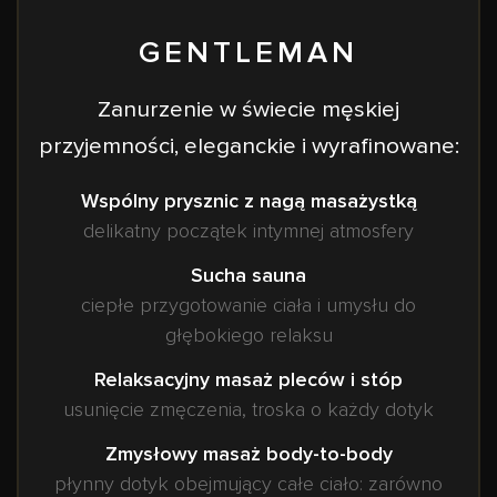
GENTLEMAN
Zanurzenie w świecie męskiej
przyjemności, eleganckie i wyrafinowane:
Wspólny prysznic z nagą masażystką
delikatny początek intymnej atmosfery
Sucha sauna
ciepłe przygotowanie ciała i umysłu do
głębokiego relaksu
Relaksacyjny masaż pleców i stóp
usunięcie zmęczenia, troska o każdy dotyk
Zmysłowy masaż body-to-body
płynny dotyk obejmujący całe ciało: zarówno