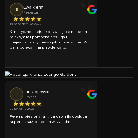
Ewa kierat
E
7 recenzji
18 października 2022
Klimatyczne miejsce,pozwalajace na pełen
relaks,miła i pomocna obsługa i
..najwspanialszy masaż jaki moze istniec..W
pełni polecam,na prawde warto!
Jan Gajewski
J
5 recenzji
29 kwietnia 2023
Pełen profesjonalizm , bardzo miła obsługa i
super masaż, polecam wszystkim.