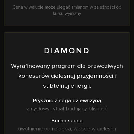
Cena w walucie może ulegać zmianom w zależności od
kursu wymiany
DIAMOND
Wyrafinowany program dla prawdziwych
koneserów cielesnej przyjemności i
subtelnej energii:
Prysznic z nagą dziewczyną
zmysłowy rytuał budujący bliskość
Sucha sauna
uwolnienie od napięcia, wejście w cielesną