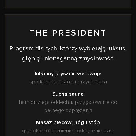
THE PRESIDENT
Program dla tych, którzy wybierają luksus,
głębię i nienaganną zmysłowość:
Intymny prysznic we dwoje
spotkanie zaufania i przyciągania
Sucha sauna
harmonizacja oddechu, przygotowanie do
pełnego odprężenia
Masaż pleców, nóg i stóp
głębokie rozluźnienie i odciążenie ciała