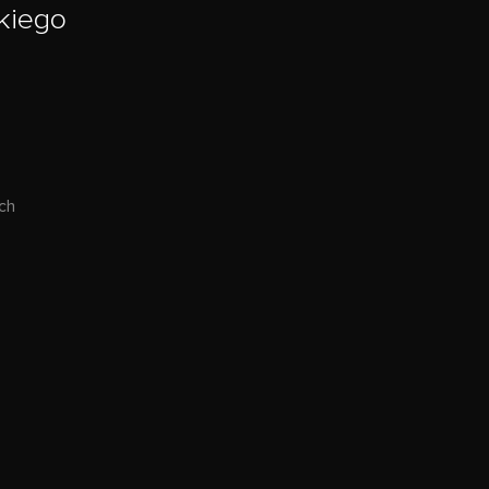
kiego
ch