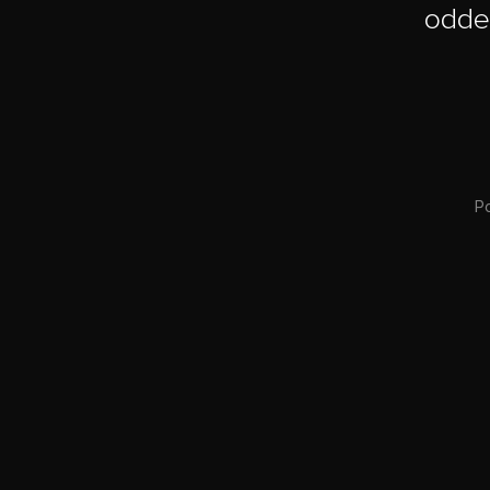
odde
P