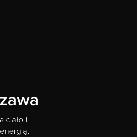
szawa
 ciało i
 energią,