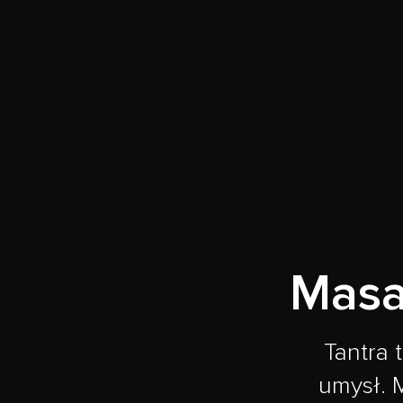
Masa
Tantra 
umysł. M